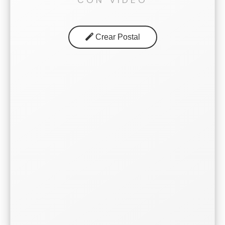
CON VÍDEO
Crear Postal
Subir vídeo de fondo
MP4, WebM, GIF, MOV... (máx. 100 MB)
Subir foto HD
Tomar foto
Filtros HD